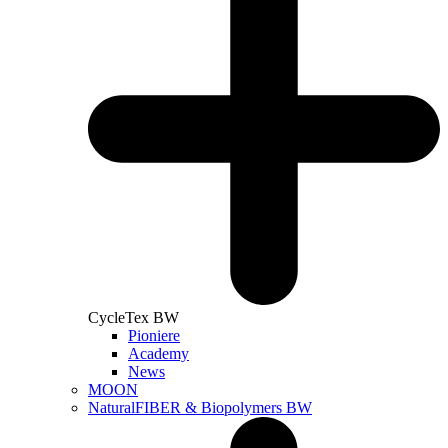
CycleTex BW
Pioniere
Academy
News
MOON
NaturalFIBER & Biopolymers BW