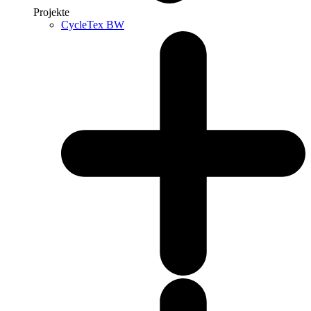
Projekte
CycleTex BW