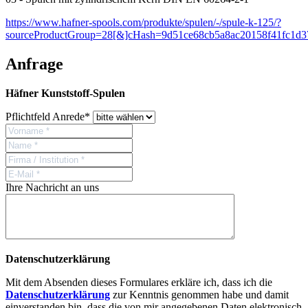
https://www.hafner-spools.com/produkte/spulen/-/spule-k-125/?
sourceProductGroup=28[&]cHash=9d51ce68cb5a8ac20158f41fc1d3
Anfrage
Häfner Kunststoff-Spulen
Pflichtfeld
Anrede
*
Ihre Nachricht an uns
Datenschutzerklärung
Mit dem Absenden dieses Formulares erkläre ich, dass ich die
Datenschutzerklärung
zur Kenntnis genommen habe und damit
einverstanden bin, dass die von mir angegebenen Daten elektronisch