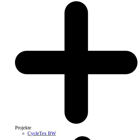
Projekte
CycleTex BW