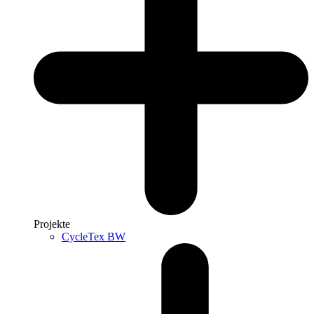
Projekte
CycleTex BW