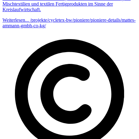
Mischtextilien und textilen Fertigprodukten im Sinne der
Kreislaufwirtschaft.
Weiterlesen...
/projekte/cycletex-bw/pioniere/pioniere-details/mattes-
ammann-gmbh-co-kg/