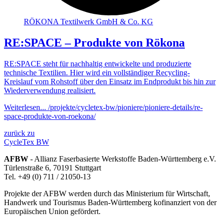
RÖKONA Textilwerk GmbH & Co. KG
RE:SPACE – Produkte von Rökona
RE:SPACE steht für nachhaltig entwickelte und produzierte
technische Textilien. Hier wird ein vollständiger Recycling-
Kreislauf vom Rohstoff über den Einsatz im Endprodukt bis hin zur
Wiederverwendung realisiert.
Weiterlesen...
/projekte/cycletex-bw/pioniere/pioniere-details/re-
space-produkte-von-roekona/
zurück zu
CycleTex BW
AFBW
- Allianz Faserbasierte Werkstoffe Baden-Württemberg e.V.
Türlenstraße 6, 70191 Stuttgart
Tel. +49 (0) 711 / 21050-13
Projekte der AFBW werden durch das Ministerium für Wirtschaft,
Handwerk und Tourismus Baden-Württemberg kofinanziert von der
Europäischen Union gefördert.