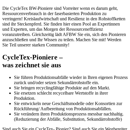
Die CycleTex BW-Pioniere sind Vorreiter wenn es darum geht,
Ressourcenverbrauch in der faserbasierten Produktion zu
verringern! Kreislaufwirtschaft und Resilienz in den Rohstoffketten
sind ihr Steckenpferd. Sie finden hier einen Pool an Expertinnen
und Experten, um das Morgen der Ressourceneffizienz
voranzutreiben. Gleichzeitig lädt AFBW Sie ein, sich den Pionieren
anzuschließen und Ihr Wissen zu teilen. Machen Sie mit! Werden
Sie Teil unserer starken Community!
CycleTex-Pioniere –
was zeichnet sie aus
Sie führen Produktionsabfälle wieder in Ihren eigenen Prozess
zurück und/oder setzen Sekundärrohstoffe ein.
Sie bringen recyclingfähige Produkte auf den Markt.
Sie ersetzen schlecht recycelbare Wertstoffe in ihrer
Produktion.
Sie entwickeln neue Geschäftsmodelle oder Konsortien zur
Rückführung/ Aufbereitung von Produktionsabfällen.
Sie verändern ihren Produktionsprozess messbar nachhaltig.
(Reduzierung der Abfälle, Substitution, Sekundärrohstoffe)
Sind auch Sie ein CycleTex- Pionier? Sind auch Sie ein Wegbereiter