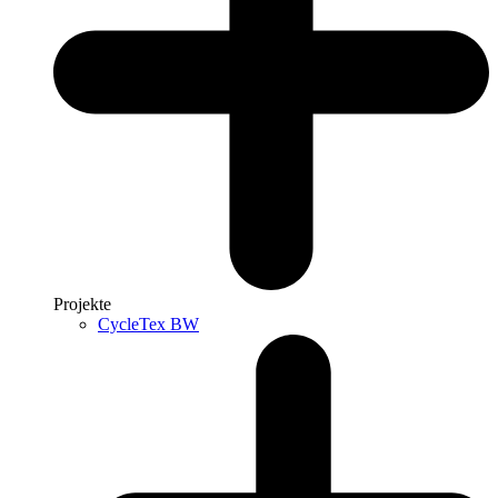
Projekte
CycleTex BW