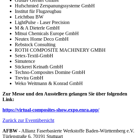
Gustav Gerster GmbH
Hufschmied Zerspanungssysteme GmbH
Institut für Flugzeugbau
Leichtbau BW
LightPulse - Laser Precision
M & A Dieterle GmbH
Mitsui Chemicals Europe GmbH
Neutex Home Deco GmbH
Rebstock Consulting
ROTH COMPOSITE MACHINERY GMBH
Setex-Textil-GmbH
Simutence
Stickerei Keinath GmbH
Techno-Composites Domine GmbH
Trevira GmbH
Weko Weitmann & Konrad GmbH
Zur Messe und den Ausstellern gelangen Sie über folgenden
Link:
https://virtual-composites-show.expo.enra.app/
Zurück zur Eventübersicht
AFBW
- Allianz Faserbasierte Werkstoffe Baden-Württemberg e.V.
Türlenstraße 6, 70191 Stuttgart