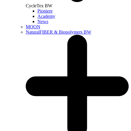
CycleTex BW
Pioniere
Academy
News
MOON
NaturalFIBER & Biopolymers BW