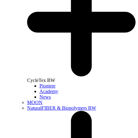
CycleTex BW
Pioniere
Academy
News
MOON
NaturalFIBER & Biopolymers BW