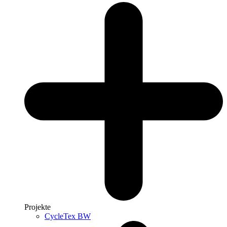
Projekte
CycleTex BW