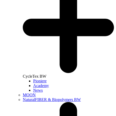
CycleTex BW
Pioniere
Academy
News
MOON
NaturalFIBER & Biopolymers BW