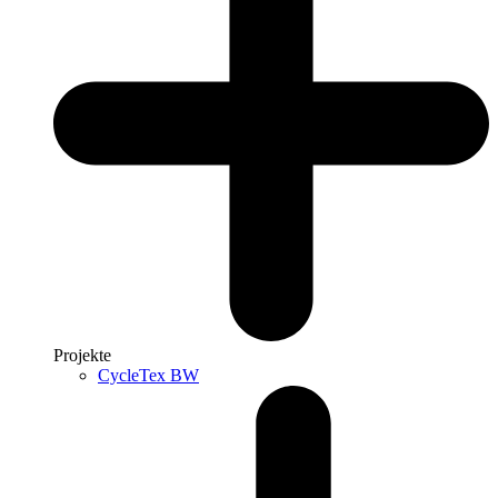
Projekte
CycleTex BW