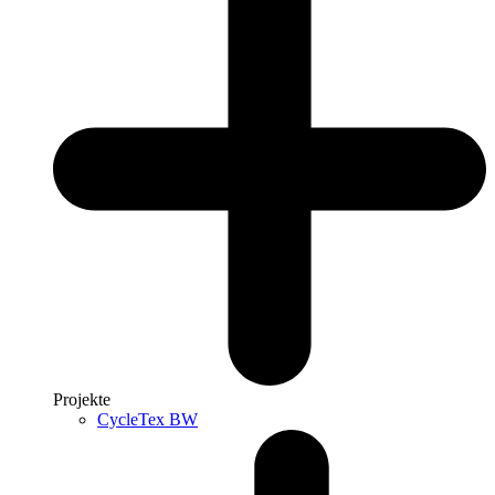
Projekte
CycleTex BW