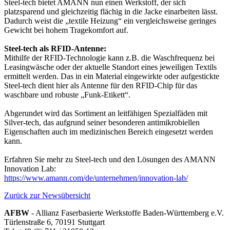
Steel-tech bietet AMANN nun einen Werkstoff, der sich
platzsparend und gleichzeitig flächig in die Jacke einarbeiten lässt.
Dadurch weist die „textile Heizung“ ein vergleichsweise geringes
Gewicht bei hohem Tragekomfort auf.
Steel-tech als RFID-Antenne:
Mithilfe der RFID-Technologie kann z.B. die Waschfrequenz bei
Leasingwäsche oder der aktuelle Standort eines jeweiligen Textils
ermittelt werden. Das in ein Material eingewirkte oder aufgestickte
Steel-tech dient hier als Antenne für den RFID-Chip für das
waschbare und robuste „Funk-Etikett“.
Abgerundet wird das Sortiment an leitfähigen Spezialfäden mit
Silver-tech, das aufgrund seiner besonderen antimikrobiellen
Eigenschaften auch im medizinischen Bereich eingesetzt werden
kann.
Erfahren Sie mehr zu Steel-tech und den Lösungen des AMANN
Innovation Lab:
https://www.amann.com/de/unternehmen/innovation-lab/
Zurück zur Newsübersicht
AFBW
- Allianz Faserbasierte Werkstoffe Baden-Württemberg e.V.
Türlenstraße 6, 70191 Stuttgart