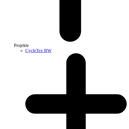
Projekte
CycleTex BW