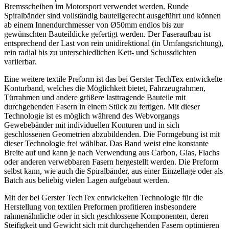
Bremsscheiben im Motorsport verwendet werden. Runde
Spiralbänder sind vollständig bauteilgerecht ausgeführt und können
ab einem Innendurchmesser von Ø50mm endlos bis zur
gewünschten Bauteildicke gefertigt werden. Der Faseraufbau ist
entsprechend der Last von rein unidirektional (in Umfangsrichtung),
rein radial bis zu unterschiedlichen Kett- und Schussdichten
variierbar.
Eine weitere textile Preform ist das bei Gerster TechTex entwickelte
Konturband, welches die Möglichkeit bietet, Fahrzeugrahmen,
Türrahmen und andere größere lasttragende Bauteile mit
durchgehenden Fasern in einem Stück zu fertigen. Mit dieser
Technologie ist es möglich während des Webvorgangs
Gewebebänder mit individuellen Konturen und in sich
geschlossenen Geometrien abzubildenden. Die Formgebung ist mit
dieser Technologie frei wählbar. Das Band weist eine konstante
Breite auf und kann je nach Verwendung aus Carbon, Glas, Flachs
oder anderen verwebbaren Fasern hergestellt werden. Die Preform
selbst kann, wie auch die Spiralbänder, aus einer Einzellage oder als
Batch aus beliebig vielen Lagen aufgebaut werden.
Mit der bei Gerster TechTex entwickelten Technologie für die
Herstellung von textilen Preformen profitieren insbesondere
rahmenähnliche oder in sich geschlossene Komponenten, deren
Steifigkeit und Gewicht sich mit durchgehenden Fasern optimieren