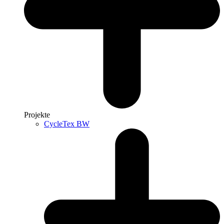
Projekte
CycleTex BW