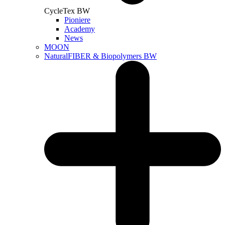
CycleTex BW
Pioniere
Academy
News
MOON
NaturalFIBER & Biopolymers BW