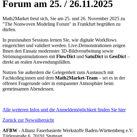
Forum am 25. / 26.11.2025
Math2Market freut sich, Sie am 25. und 26. November 2025 zu
"The Nonwoven Modeling Forum" in Frankfurt begrüßen zu
dürfen.
In praxisnahen Sessions lernen Sie, wie digitale Workflows
eingerichtet und validiert werden. Live-Demonstrationen zeigen
Ihnen den Einsatz modernster 3D-Bildverarbeitung sowie
Strömungssimulationen mit
FlowDict
und
SatuDict
in
GeoDict
–
direkt an realen Anwendungsfällen.
Nutzen Sie außerdem die Gelegenheit zum Austausch mit
Fachkolleg:innen und dem
Math2Market-Team
– sei es in der
offenen Fragerunde oder in entspannter Atmosphäre beim
gemeinsamen Abendessen.
Alle weiteren Infos und die Anmeldemöglichkeit finden Sie hier
Zurück zur Newsübersicht
AFBW
- Allianz Faserbasierte Werkstoffe Baden-Württemberg e.V.
Türlenstraße 6, 70191 Stuttgart