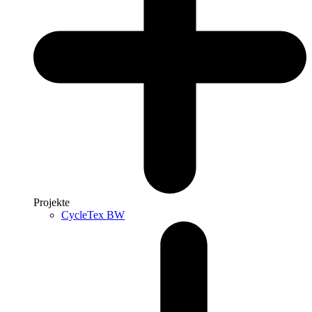
Projekte
CycleTex BW