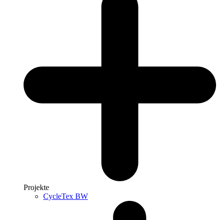
Projekte
CycleTex BW