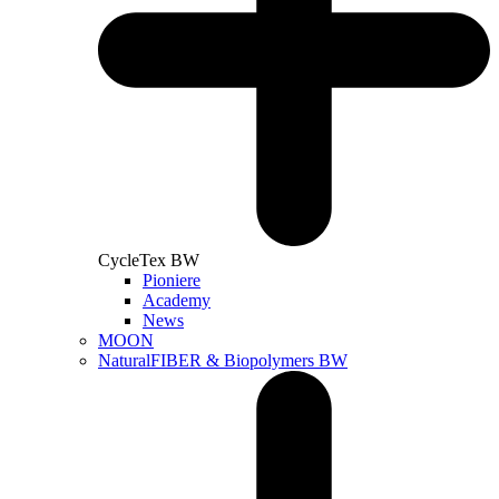
CycleTex BW
Pioniere
Academy
News
MOON
NaturalFIBER & Biopolymers BW