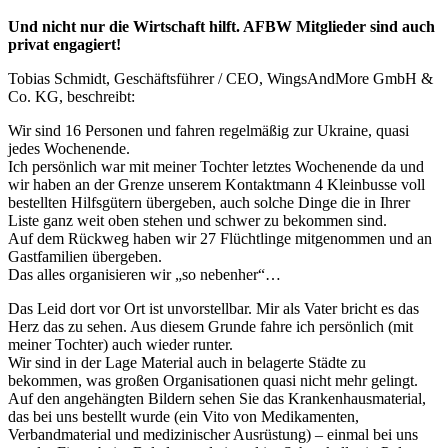
Und nicht nur die Wirtschaft hilft. AFBW Mitglieder sind auch
privat engagiert!
Tobias Schmidt, Geschäftsführer / CEO, WingsAndMore GmbH &
Co. KG, beschreibt:
Wir sind 16 Personen und fahren regelmäßig zur Ukraine, quasi
jedes Wochenende.
Ich persönlich war mit meiner Tochter letztes Wochenende da und
wir haben an der Grenze unserem Kontaktmann 4 Kleinbusse voll
bestellten Hilfsgütern übergeben, auch solche Dinge die in Ihrer
Liste ganz weit oben stehen und schwer zu bekommen sind.
Auf dem Rückweg haben wir 27 Flüchtlinge mitgenommen und an
Gastfamilien übergeben.
Das alles organisieren wir „so nebenher“…
Das Leid dort vor Ort ist unvorstellbar. Mir als Vater bricht es das
Herz das zu sehen. Aus diesem Grunde fahre ich persönlich (mit
meiner Tochter) auch wieder runter.
Wir sind in der Lage Material auch in belagerte Städte zu
bekommen, was großen Organisationen quasi nicht mehr gelingt.
Auf den angehängten Bildern sehen Sie das Krankenhausmaterial,
das bei uns bestellt wurde (ein Vito von Medikamenten,
Verbandmaterial und medizinischer Ausrüstung) – einmal bei uns