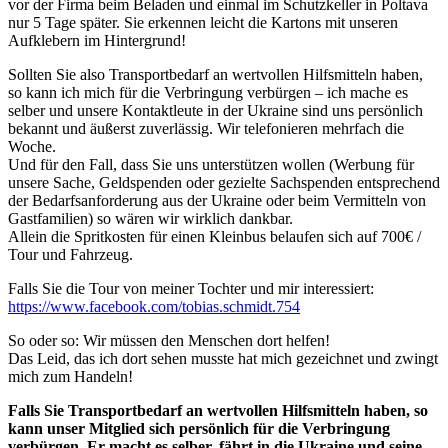
vor der Firma beim Beladen und einmal im Schutzkeller in Poltava
nur 5 Tage später. Sie erkennen leicht die Kartons mit unseren
Aufklebern im Hintergrund!
Sollten Sie also Transportbedarf an wertvollen Hilfsmitteln haben,
so kann ich mich für die Verbringung verbürgen – ich mache es
selber und unsere Kontaktleute in der Ukraine sind uns persönlich
bekannt und äußerst zuverlässig. Wir telefonieren mehrfach die
Woche.
Und für den Fall, dass Sie uns unterstützen wollen (Werbung für
unsere Sache, Geldspenden oder gezielte Sachspenden entsprechend
der Bedarfsanforderung aus der Ukraine oder beim Vermitteln von
Gastfamilien) so wären wir wirklich dankbar.
Allein die Spritkosten für einen Kleinbus belaufen sich auf 700€ /
Tour und Fahrzeug.
Falls Sie die Tour von meiner Tochter und mir interessiert:
https://www.facebook.com/tobias.schmidt.754
So oder so: Wir müssen den Menschen dort helfen!
Das Leid, das ich dort sehen musste hat mich gezeichnet und zwingt
mich zum Handeln!
Falls Sie Transportbedarf an wertvollen Hilfsmitteln haben, so
kann unser Mitglied sich persönlich für die Verbringung
verbürgen. Er macht es selber, fährt in die Ukraine und seine