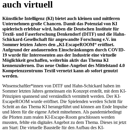
auch virtuell
Künstliche Intelligenz (KI) bietet auch kleinen und mittleren
Unternehmen große Chancen. Damit das Potenzial von KI
spielerisch erlebbar wird, haben die Deutschen Institute für
Textil- und Faserforschung Denkendorf (DITF) und die Hahn-
Schickard-Gesellschaft für angewandte Forschung e.V. im
Sommer letzten Jahres den „KI-EscapeROOM“ eröffnet.
Aufgrund der andauernden Einschränkungen durch COVID-
19 wurde für Interessenten aus der Industrie eine virtuelle
Möglichkeit geschaffen, weiterhin aktiv das Thema KI
kennenzulernen. Das neue Online-Angebot des Mittelstand 4.0
Kompetenzzentrums Textil vernetzt kann ab sofort genutzt
werden.
Wissenschaftler*innen von DITF und Hahn-Schickard haben im
Sommer letzten Jahres gemeinsam ein Konzept erstellt, mit dem KI-
Prinzipien spannend und verständlich vermittelt werden. Der KI-
EscapeROOM wurde eröffnet. Die Spielenden werden Schritt für
Schritt an das Thema KI herangeführt und können am Ende Impulse
und Ideen für die eigene Arbeit mitnehmen. Als pandemiebedingt
die Pforten zum realen KI-Escape-Room geschlossen werden
mussten, fehlte ein digitales Angebot zu dem Thema. Dieses ist jetzt
am Start: Die virtuelle Baustelle für den Aufbau des KI-