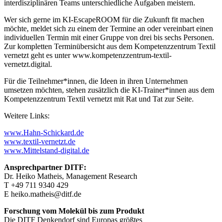
interdisziplinären Teams unterschiedliche Aufgaben meistern.
Wer sich gerne im KI-EscapeROOM für die Zukunft fit machen
möchte, meldet sich zu einem der Termine an oder vereinbart einen
individuellen Termin mit einer Gruppe von drei bis sechs Personen.
Zur kompletten Terminübersicht aus dem Kompetenzzentrum Textil
vernetzt geht es unter www.kompetenzzentrum-textil-
vernetzt.digital.
Für die Teilnehmer*innen, die Ideen in ihren Unternehmen
umsetzen möchten, stehen zusätzlich die KI-Trainer*innen aus dem
Kompetenzzentrum Textil vernetzt mit Rat und Tat zur Seite.
Weitere Links:
www.Hahn-Schickard.de
www.textil-vernetzt.de
www.Mittelstand-digital.de
Ansprechpartner DITF:
Dr. Heiko Matheis, Management Research
T +49 711 9340 429
E heiko.matheis@ditf.de
Forschung vom Molekül bis zum Produkt
Die DITF Denkendorf sind Europas größtes