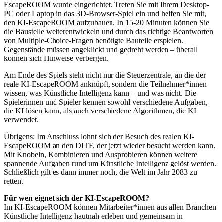
EscapeROOM wurde eingerichtet. Treten Sie mit Ihrem Desktop-
PC oder Laptop in das 3D-Browser-Spiel ein und helfen Sie mit,
den KI-EscapeROOM aufzubauen. In 15-20 Minuten können Sie
die Baustelle weiterentwickeln und durch das richtige Beantworten
von Multiple-Choice-Fragen benötigte Bauteile erspielen.
Gegenstände müssen angeklickt und gedreht werden – überall
können sich Hinweise verbergen.
Am Ende des Spiels steht nicht nur die Steuerzentrale, an die der
reale KI-EscapeROOM anknüpft, sondern die Teilnehmer*innen
wissen, was Künstliche Intelligenz kann – und was nicht. Die
Spielerinnen und Spieler kennen sowohl verschiedene Aufgaben,
die KI lösen kann, als auch verschiedene Algorithmen, die KI
verwendet.
Übrigens: Im Anschluss lohnt sich der Besuch des realen KI-
EscapeROOM an den DITF, der jetzt wieder besucht werden kann.
Mit Knobeln, Kombinieren und Ausprobieren können weitere
spannende Aufgaben rund um Künstliche Intelligenz gelöst werden.
Schließlich gilt es dann immer noch, die Welt im Jahr 2083 zu
retten.
Für wen eignet sich der KI-EscapeROOM?
Im KI-EscapeROOM können Mitarbeiter*innen aus allen Branchen
Künstliche Intelligenz hautnah erleben und gemeinsam in