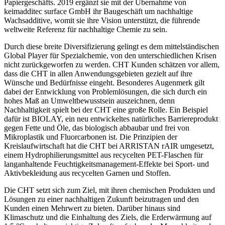
Papiergeschäfts. 2019 ergänzt sie mit der Übernahme von
keimadditec surface GmbH ihr Baugeschäft um nachhaltige
Wachsadditive, womit sie ihre Vision unterstützt, die führende
weltweite Referenz für nachhaltige Chemie zu sein.
Durch diese breite Diversifizierung gelingt es dem mittelständischen
Global Player für Spezialchemie, von den unterschiedlichen Krisen
nicht zurückgeworfen zu werden. CHT Kunden schätzen vor allem,
dass die CHT in allen Anwendungsgebieten gezielt auf ihre
Wünsche und Bedürfnisse eingeht. Besonderes Augenmerk gilt
dabei der Entwicklung von Problemlösungen, die sich durch ein
hohes Maß an Umweltbewusstsein auszeichnen, denn
Nachhaltigkeit spielt bei der CHT eine große Rolle. Ein Beispiel
dafür ist BIOLAY, ein neu entwickeltes natürliches Barriereprodukt
gegen Fette und Öle, das biologisch abbaubar und frei von
Mikroplastik und Fluorcarbonen ist. Die Prinzipien der
Kreislaufwirtschaft hat die CHT bei ARRISTAN rAIR umgesetzt,
einem Hydrophilierungsmittel aus recycelten PET-Flaschen für
langanhaltende Feuchtigkeitsmanagement-Effekte bei Sport- und
Aktivbekleidung aus recycelten Garnen und Stoffen.
Die CHT setzt sich zum Ziel, mit ihren chemischen Produkten und
Lösungen zu einer nachhaltigen Zukunft beizutragen und den
Kunden einen Mehrwert zu bieten. Darüber hinaus sind
Klimaschutz und die Einhaltung des Ziels, die Erderwärmung auf