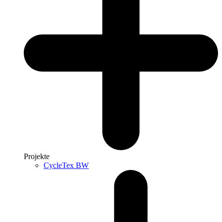
Projekte
CycleTex BW