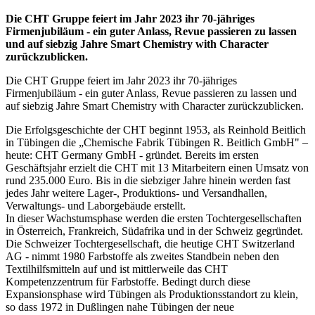
Die CHT Gruppe feiert im Jahr 2023 ihr 70-jähriges
Firmenjubiläum - ein guter Anlass, Revue passieren zu lassen
und auf siebzig Jahre Smart Chemistry with Character
zurückzublicken.
Die CHT Gruppe feiert im Jahr 2023 ihr 70-jähriges
Firmenjubiläum - ein guter Anlass, Revue passieren zu lassen und
auf siebzig Jahre Smart Chemistry with Character zurückzublicken.
Die Erfolgsgeschichte der CHT beginnt 1953, als Reinhold Beitlich
in Tübingen die „Chemische Fabrik Tübingen R. Beitlich GmbH" –
heute: CHT Germany GmbH - gründet. Bereits im ersten
Geschäftsjahr erzielt die CHT mit 13 Mitarbeitern einen Umsatz von
rund 235.000 Euro. Bis in die siebziger Jahre hinein werden fast
jedes Jahr weitere Lager-, Produktions- und Versandhallen,
Verwaltungs- und Laborgebäude erstellt.
In dieser Wachstumsphase werden die ersten Tochtergesellschaften
in Österreich, Frankreich, Südafrika und in der Schweiz gegründet.
Die Schweizer Tochtergesellschaft, die heutige CHT Switzerland
AG - nimmt 1980 Farbstoffe als zweites Standbein neben den
Textilhilfsmitteln auf und ist mittlerweile das CHT
Kompetenzzentrum für Farbstoffe. Bedingt durch diese
Expansionsphase wird Tübingen als Produktionsstandort zu klein,
so dass 1972 in Dußlingen nahe Tübingen der neue