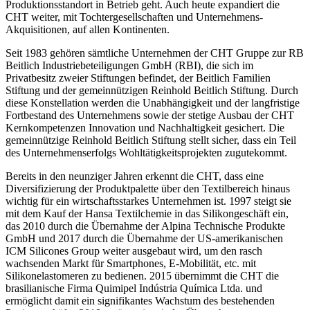
Produktionsstandort in Betrieb geht. Auch heute expandiert die
CHT weiter, mit Tochtergesellschaften und Unternehmens-
Akquisitionen, auf allen Kontinenten.
Seit 1983 gehören sämtliche Unternehmen der CHT Gruppe zur RB
Beitlich Industriebeteiligungen GmbH (RBI), die sich im
Privatbesitz zweier Stiftungen befindet, der Beitlich Familien
Stiftung und der gemeinnützigen Reinhold Beitlich Stiftung. Durch
diese Konstellation werden die Unabhängigkeit und der langfristige
Fortbestand des Unternehmens sowie der stetige Ausbau der CHT
Kernkompetenzen Innovation und Nachhaltigkeit gesichert. Die
gemeinnützige Reinhold Beitlich Stiftung stellt sicher, dass ein Teil
des Unternehmenserfolgs Wohltätigkeitsprojekten zugutekommt.
Bereits in den neunziger Jahren erkennt die CHT, dass eine
Diversifizierung der Produktpalette über den Textilbereich hinaus
wichtig für ein wirtschaftsstarkes Unternehmen ist. 1997 steigt sie
mit dem Kauf der Hansa Textilchemie in das Silikongeschäft ein,
das 2010 durch die Übernahme der Alpina Technische Produkte
GmbH und 2017 durch die Übernahme der US-amerikanischen
ICM Silicones Group weiter ausgebaut wird, um den rasch
wachsenden Markt für Smartphones, E-Mobilität, etc. mit
Silikonelastomeren zu bedienen. 2015 übernimmt die CHT die
brasilianische Firma Quimipel Indústria Química Ltda. und
ermöglicht damit ein signifikantes Wachstum des bestehenden