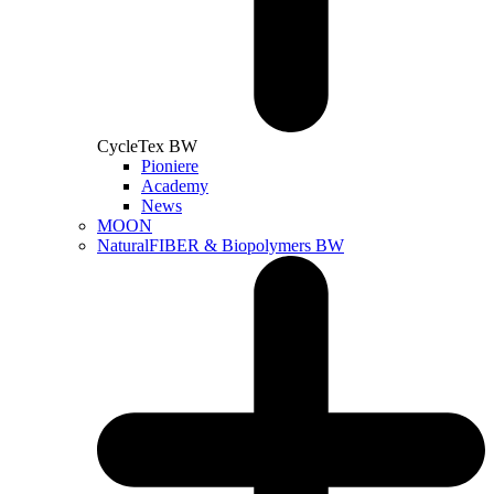
CycleTex BW
Pioniere
Academy
News
MOON
NaturalFIBER & Biopolymers BW