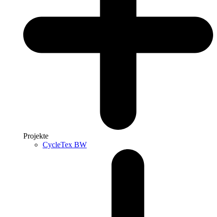
Projekte
CycleTex BW