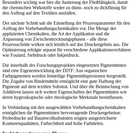
Besonders wichtig war hier die Justierung der Fließfähigkeit, damit
die chemischen Wirkstoffe weder zu dünn- noch zu dickflüssig für
den Auftrag auf den Textilien ausfallen.
Der nächste Schritt sah die Einstellung der Prozessparameter für den
Auftrag der Vorbehandlungschemikalien vor. Die Menge der
applizierten Chemikalien, die Art der Applikation und die
Anpassung von Zwischentrocknungsphasen – alle diese
Prozessschritte wirken sich letztlich auf das Druckergebnis aus. Die
Optimierung erfolgte separat für verschiedene Applikationsverfahren
wie Foulard, Siebdruck oder Inkjetdruck.
Die innerhalb des Forschungsprojektes eingesetzten Pigmenttinten
sind eine Eigenentwicklung der DITF: Aus organischen
Farbpigmenten werden feinteilige Pigmentdispersionen hergestellt.
Die Zugabe von Bindemitteln ermöglicht eine gute Haftung der
Pigmente auf dem textilen Substrat. Und über die Beimischung von
Additiven lassen sich weitere Eigenschaften der Pigmenttinten wie
deren hygroskopische oder rheologische Merkmale beeinflussen.
In Verbindung mit den ausgewählten Vorbehandlungschemikalien
ermöglichen die Pigmenttinten hervorragende Druckergebnisse.
Probedrucke auf Baumwollsubstraten zeigten ausgezeichnete
Konturenqualitäten, Farbechtheit und hohe Farbtiefen.