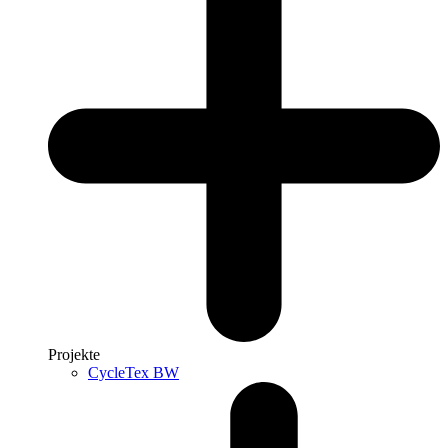
Projekte
CycleTex BW