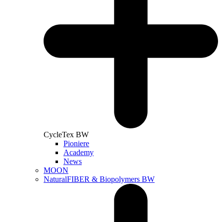
CycleTex BW
Pioniere
Academy
News
MOON
NaturalFIBER & Biopolymers BW