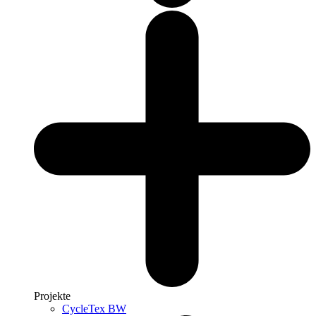
Projekte
CycleTex BW