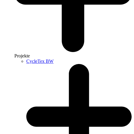
Projekte
CycleTex BW