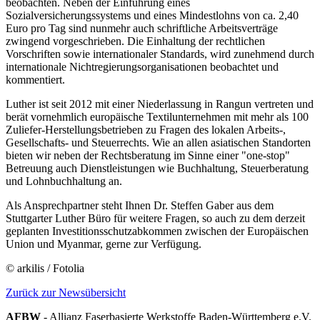
beobachten. Neben der Einführung eines
Sozialversicherungssystems und eines Mindestlohns von ca. 2,40
Euro pro Tag sind nunmehr auch schriftliche Arbeitsverträge
zwingend vorgeschrieben. Die Einhaltung der rechtlichen
Vorschriften sowie internationaler Standards, wird zunehmend durch
internationale Nichtregierungsorganisationen beobachtet und
kommentiert.
Luther ist seit 2012 mit einer Niederlassung in Rangun vertreten und
berät vornehmlich europäische Textilunternehmen mit mehr als 100
Zuliefer-Herstellungsbetrieben zu Fragen des lokalen Arbeits-,
Gesellschafts- und Steuerrechts. Wie an allen asiatischen Standorten
bieten wir neben der Rechtsberatung im Sinne einer "one-stop"
Betreuung auch Dienstleistungen wie Buchhaltung, Steuerberatung
und Lohnbuchhaltung an.
Als Ansprechpartner steht Ihnen Dr. Steffen Gaber aus dem
Stuttgarter Luther Büro für weitere Fragen, so auch zu dem derzeit
geplanten Investitionsschutzabkommen zwischen der Europäischen
Union und Myanmar, gerne zur Verfügung.
© arkilis / Fotolia
Zurück zur Newsübersicht
AFBW
- Allianz Faserbasierte Werkstoffe Baden-Württemberg e.V.