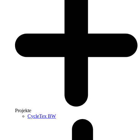
Projekte
CycleTex BW