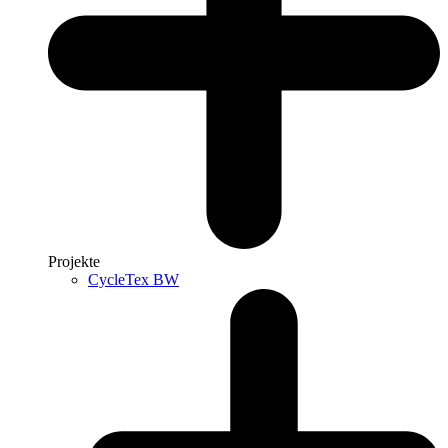
Projekte
CycleTex BW