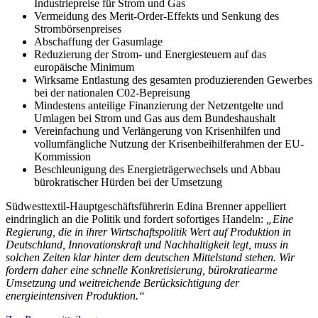
Industriepreise für Strom und Gas
Vermeidung des Merit-Order-Effekts und Senkung des
Strombörsenpreises
Abschaffung der Gasumlage
Reduzierung der Strom- und Energiesteuern auf das
europäische Minimum
Wirksame Entlastung des gesamten produzierenden Gewerbes
bei der nationalen C02-Bepreisung
Mindestens anteilige Finanzierung der Netzentgelte und
Umlagen bei Strom und Gas aus dem Bundeshaushalt
Vereinfachung und Verlängerung von Krisenhilfen und
vollumfängliche Nutzung der Krisenbeihilferahmen der EU-
Kommission
Beschleunigung des Energieträgerwechsels und Abbau
bürokratischer Hürden bei der Umsetzung
Südwesttextil-Hauptgeschäftsführerin Edina Brenner appelliert
eindringlich an die Politik und fordert sofortiges Handeln:
„Eine
Regierung, die in ihrer Wirtschaftspolitik Wert auf Produktion in
Deutschland, Innovationskraft und Nachhaltigkeit legt, muss in
solchen Zeiten klar hinter dem deutschen Mittelstand stehen. Wir
fordern daher eine schnelle Konkretisierung, bürokratiearme
Umsetzung und weitreichende Berücksichtigung der
energieintensiven Produktion.“