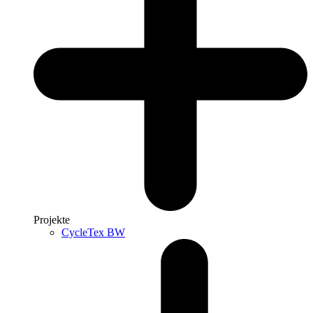
Projekte
CycleTex BW