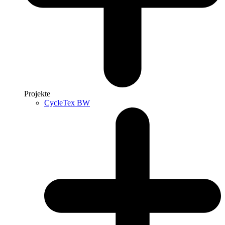
Projekte
CycleTex BW