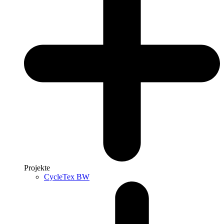
Projekte
CycleTex BW