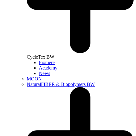
CycleTex BW
Pioniere
Academy
News
MOON
NaturalFIBER & Biopolymers BW