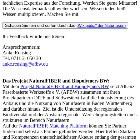
fachlichen Expertise aus der Forschung. Werden Sie gerne Mitautor!
Die Wissensdatenbank soll weiter wachsen. Wissen teilen heißt
Wissen multiplizieren. Machen Sie mit!
Schauen Sie rein und surfen durch das
„Wikipedia“ der Naturfasern
Ihr Feedback würde uns freuen!
Ansprechpartnerin:
Anke Reusing
Tel. 0711 21050 30
anke.reusing@afbw.eu
Das Projekt NaturalFIBER and Biopolymers BW:
Mit dem
Projekt NaturalFIBER and Biopolymers BW
setzt Allianz
Faserbasierte Werkstoffe e.V. (AFBW) zusammen mit ihren
Projektpartnern DITF und Südwesttextil auf die Intensivierung des
Anbaus und die Nutzung von Naturfasern in Baden-Württemberg
und darüber hinaus. Ziel ist die Unterstützung der regionalen
Biodiversität und der Ausbau regionaler Wertschöpfungsketten und -
strukturen im Bereich Naturfasern.
Auf der
NaturalFIBER Matching Plattform
können Sie Partner
finden und selbst als Partner gefunden werden. Hier treffen Stärken
und Kompetenzen unterschiedlichster Akteure entlang der gesamten