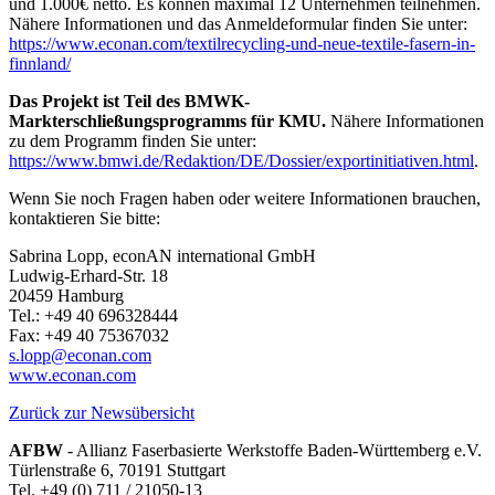
und 1.000€ netto. Es können maximal 12 Unternehmen teilnehmen.
Nähere Informationen und das Anmeldeformular finden Sie unter:
https://www.econan.com/textilrecycling-und-neue-textile-fasern-in-
finnland/
Das Projekt ist Teil des BMWK-
Markterschließungsprogramms für KMU.
Nähere Informationen
zu dem Programm finden Sie unter:
https://www.bmwi.de/Redaktion/DE/Dossier/exportinitiativen.html
.
Wenn Sie noch Fragen haben oder weitere Informationen brauchen,
kontaktieren Sie bitte:
Sabrina Lopp, econAN international GmbH
Ludwig-Erhard-Str. 18
20459 Hamburg
Tel.: +49 40 696328444
Fax: +49 40 75367032
s.lopp@econan.com
www.econan.com
Zurück zur Newsübersicht
AFBW
- Allianz Faserbasierte Werkstoffe Baden-Württemberg e.V.
Türlenstraße 6, 70191 Stuttgart
Tel. +49 (0) 711 / 21050-13