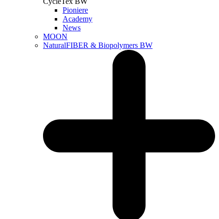
CycleTex BW
Pioniere
Academy
News
MOON
NaturalFIBER & Biopolymers BW