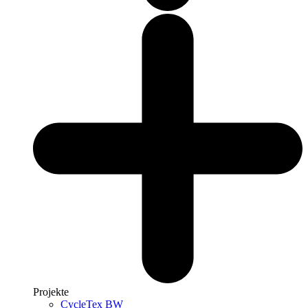
Projekte
CycleTex BW