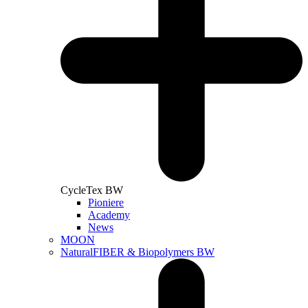
CycleTex BW
Pioniere
Academy
News
MOON
NaturalFIBER & Biopolymers BW