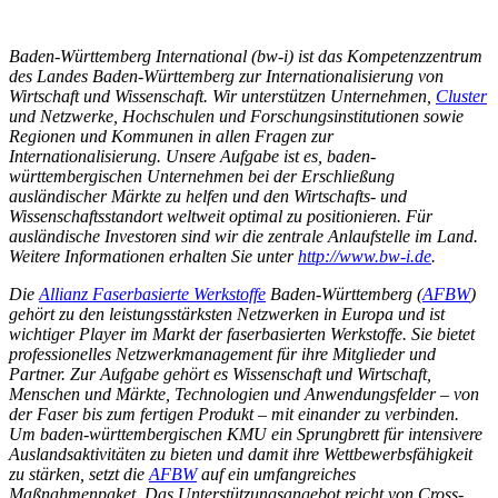
Baden-Württemberg International (bw-i) ist das Kompetenzzentrum
des Landes Baden-Württemberg zur Internationalisierung von
Wirtschaft und Wissenschaft. Wir unterstützen Unternehmen,
Cluster
und Netzwerke, Hochschulen und Forschungsinstitutionen sowie
Regionen und Kommunen in allen Fragen zur
Internationalisierung. Unsere Aufgabe ist es, baden-
württembergischen Unternehmen bei der Erschließung
ausländischer Märkte zu helfen und den Wirtschafts- und
Wissenschaftsstandort weltweit optimal zu positionieren. Für
ausländische Investoren sind wir die zentrale Anlaufstelle im Land.
Weitere Informationen erhalten Sie unter
http://www.bw-i.de
.
Die
Allianz Faserbasierte Werkstoffe
Baden-Württemberg (
AFBW
)
gehört zu den leistungsstärksten Netzwerken in Europa und ist
wichtiger Player im Markt der faserbasierten Werkstoffe. Sie bietet
professionelles Netzwerkmanagement für ihre Mitglieder und
Partner. Zur Aufgabe gehört es Wissenschaft und Wirtschaft,
Menschen und Märkte, Technologien und Anwendungsfelder – von
der Faser bis zum fertigen Produkt – mit einander zu verbinden.
Um baden-württembergischen KMU ein Sprungbrett für intensivere
Auslandsaktivitäten zu bieten und damit ihre Wettbewerbsfähigkeit
zu stärken, setzt die
AFBW
auf ein umfangreiches
Maßnahmenpaket. Das Unterstützungsangebot reicht von Cross-