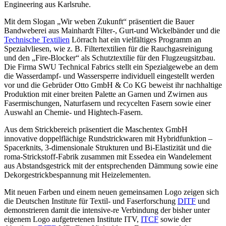
Engineering aus Karlsruhe.
Mit dem Slogan „Wir weben Zukunft“ präsentiert die Bauer
Bandweberei aus Mainhardt Filter-, Gurt-und Wickelbänder und die
Technische Textilien
Lörrach hat ein vielfältiges Programm an
Spezialvliesen, wie z. B. Filtertextilien für die Rauchgasreinigung
und den „Fire-Blocker“ als Schutztextilie für den Flugzeugsitzbau.
Die Firma SWU Technical Fabrics stellt ein Spezialgewebe an dem
die Wasserdampf- und Wassersperre individuell eingestellt werden
vor und die Gebrüder Otto GmbH & Co KG beweist ihr nachhaltige
Produktion mit einer breiten Palette an Garnen und Zwirnen aus
Fasermischungen, Naturfasern und recycelten Fasern sowie einer
Auswahl an Chemie- und Hightech-Fasern.
Aus dem Strickbereich präsentiert die Maschentex GmbH
innovative doppelflächige Rundstrickwaren mit Hybridfunktion –
Spacerknits, 3-dimensionale Strukturen und Bi-Elastizität und die
roma-Strickstoff-Fabrik zusammen mit Essedea ein Wandelement
aus Abstandsgestrick mit der entsprechenden Dämmung sowie eine
Dekorgestrickbespannung mit Heizelementen.
Mit neuen Farben und einem neuen gemeinsamen Logo zeigen sich
die Deutschen Institute für Textil- und Faserforschung
DITF
und
demonstrieren damit die intensive-re Verbindung der bisher unter
eigenem Logo aufgetretenen Institute ITV,
ITCF
sowie der