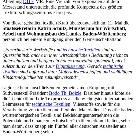
Abteilung
DITF
-MR. Eine Vielzahl von Exponaten auf dem
Messestand unterstreicht die profunde Kompetenz des größten
Textilforschungszentrums Euro-pas.
Von dieser geballten textilen Kraft überzeugte sich am 11. Mai die
Staatssekretärin Katrin Schütz, Ministerium für Wirtschaft,
Arbeit und Wohnungsbau des Landes Baden-Württemberg
persönlich bei einem Rundgang über den Gemeinschaftsstand.
„Faserbasierte Werkstoffe und
technische Textilien
sind als
Querschnittsbranche in ihrer wirtschaftlichen Bedeutung nicht zu
unterschätzen und bergen ein hohes Innovationspotenzial, nicht
zuletzt durch den Trend zur
Digitalisierung
. Gerade
technische
Textilien
sind aufgrund ihrer Materialeigenschaften und vielfältigen
Einsatzmöglichkeiten zukunftsweisend“,
sagte sie beim anschließenden gemeinsamen Empfang mit
Südwesttextil-Präsident
Bodo Th. Bölzle
. Darüber hinaus lobte sie
die Techtextil und die Texprocess als die wichtigsten internationalen
Leitmessen für
technische Textilien
, Vliesstoffe sowie für die
Verarbeitung von textilen und flexiblen Materialien. Dass die baden-
württembergischen Textil- und Bekleidungsunternehmen die
Potenziale und Chancen technischer Textilien erkannt hätten, sehe
man daran, dass knapp ein Fünftel aller deutschen Aussteller aus
Baden-Württemberg seien.