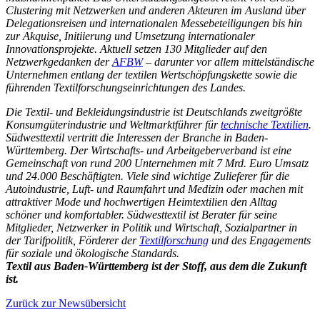
Clustering mit Netzwerken und anderen Akteuren im Ausland über
Delegationsreisen und internationalen Messebeteiligungen bis hin
zur Akquise, Initiierung und Umsetzung internationaler
Innovationsprojekte. Aktuell setzen 130 Mitglieder auf den
Netzwerkgedanken der
AFBW
– darunter vor allem mittelständische
Unternehmen entlang der textilen Wertschöpfungskette sowie die
führenden Textilforschungseinrichtungen des Landes.
Die Textil- und Bekleidungsindustrie ist Deutschlands zweitgrößte
Konsumgüterindustrie und Weltmarktführer für
technische Textilien
.
Südwesttextil vertritt die Interessen der Branche in Baden-
Württemberg. Der Wirtschafts- und Arbeitgeberverband ist eine
Gemeinschaft von rund 200 Unternehmen mit 7 Mrd. Euro Umsatz
und 24.000 Beschäftigten. Viele sind wichtige Zulieferer für die
Autoindustrie, Luft- und Raumfahrt und Medizin oder machen mit
attraktiver Mode und hochwertigen Heimtextilien den Alltag
schöner und komfortabler. Südwesttextil ist Berater für seine
Mitglieder, Netzwerker in Politik und Wirtschaft, Sozialpartner in
der Tarifpolitik, Förderer der
Textilforschung
und des Engagements
für soziale und ökologische Standards.
Textil aus Baden-Württemberg ist der Stoff, aus dem die Zukunft
ist.
Zurück zur Newsübersicht