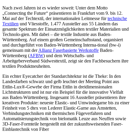
Nach zwei Jahren ist es wieder soweit: Unter dem Motto
„Connecting the Future“ präsentieren in Frankfurt vom 9. bis 12.
Mai auf der Techtextil, der internationalen Leitmesse für
technische
Textilien
und Vliesstoffe, 1.477 Aussteller aus 55 Ländern das
gesamte Spektrum der Einsatzmöglichkeiten textiler Materialien und
Technolo-gien. Mit dabei – die textile Industrie aus Baden-
Württemberg. Auf einem großen Gemeinschaftsstand, organisiert
und durchgeführt von Baden-Württemberg Interna-tional (bw-i)
gemeinsam mit der
Allianz Faserbasierte Werkstoffe
Baden-
Württemberg (
AFBW
) und dem Wirtschafts- und
Arbeitgeberverband Südwesttextil, zeigt sie den Fachbesuchern ihre
textilen Produktneuheiten.
Ein echter Eyecatcher der Standarchitektur ist die Theke: In den
Landesfarben schwarz und gelb leuchtet der Meeting Point aus
Ettlin-Lux®-Gewebe der Firma Ettlin in dreidimensionalen
Lichtstrukturen und ist nur ein Beispiel für die innovative Vielfalt
aus Baden-Württemberg. Insgesamt 16 Aussteller präsentieren ihre
kreativen Produkte: neueste Elastic- und Umwindegarne bis zu einer
Feinheit von 5 dtex von Lederer Elastic-Garne aus Amstetten,
Verbindungstechniken mit thermischen Fügeverfahren und
Automatisierungstechnik von bielomatik Leuze aus Neuffen sowie
3D-Faser-Formteile hergestellt mit der zukunftsweisenden Faser-
Einblastechnik von Fiber