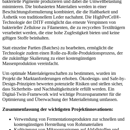
bakterielle Pigmente produzieren und dabei die Umweltbelastung
minimieren. Die biobasierten Materialien werden in einer
Beschichtungsformulierung kombiniert, die die Haltbarkeit und
Ästhetik von traditionellem Leder nachahmt. Die HighPerCell®-
Technologie der DITF ermöglicht das erneute Verspinnen von
bakterieller Zellulose zu Filamenten, die zu recycelten Textilträgern
verarbeitet werden, die eine hohe Zugfestigkeit bieten und keine
giftigen Stoffe beinhalten.
Statt einzelne Partien (Batches) zu bearbeiten, ermöglicht die
Technologie zudem einen Rolle-zu-Rolle-Produktionsprozess, der
die zukünftige Skalierung zu einer kostengünstigen
Massenproduktion vereinfacht.
Um optimale Materialeigenschaften zu bestimmen, wurden im
Projekt die Marktanforderungen erhoben. Ökodesign- und Safe-by-
Design-Prinzipien bewerten potenzielle Risiken und stellen sicher,
dass Sicherheits- und Nachhaltigkeitsziele erfüllt werden. Ein
Digital-Twin-Framework wird wichtige Prozessparameter für die
Optimierung und Überwachung der Materialleistung umfassen.
Zusammenfassung der wichtigsten Projektinnovationen:
Verwendung von Fermentationsprodukten zur schnellen und
kostengünstigen Herstellung von Rohmaterialien
Kultivierung von Mikroorganismen auf Abfallstoffen und