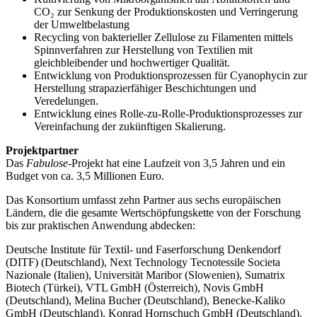
CO₂ zur Senkung der Produktionskosten und Verringerung
der Umweltbelastung
Recycling von bakterieller Zellulose zu Filamenten mittels
Spinnverfahren zur Herstellung von Textilien mit
gleichbleibender und hochwertiger Qualität.
Entwicklung von Produktionsprozessen für Cyanophycin zur
Herstellung strapazierfähiger Beschichtungen und
Veredelungen.
Entwicklung eines Rolle-zu-Rolle-Produktionsprozesses zur
Vereinfachung der zukünftigen Skalierung.
Projektpartner
Das
Fabulose
-Projekt hat eine Laufzeit von 3,5 Jahren und ein
Budget von ca. 3,5 Millionen Euro.
Das Konsortium umfasst zehn Partner aus sechs europäischen
Ländern, die die gesamte Wertschöpfungskette von der Forschung
bis zur praktischen Anwendung abdecken:
Deutsche Institute für Textil- und Faserforschung Denkendorf
(DITF) (Deutschland), Next Technology Tecnotessile Societa
Nazionale (Italien), Universität Maribor (Slowenien), Sumatrix
Biotech (Türkei), VTL GmbH (Österreich), Novis GmbH
(Deutschland), Melina Bucher (Deutschland), Benecke-Kaliko
GmbH (Deutschland), Konrad Hornschuch GmbH (Deutschland),