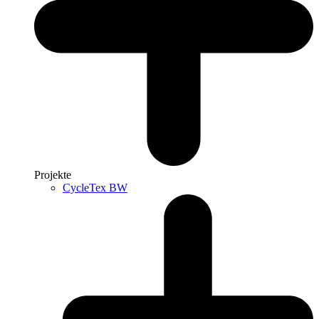
Projekte
CycleTex BW