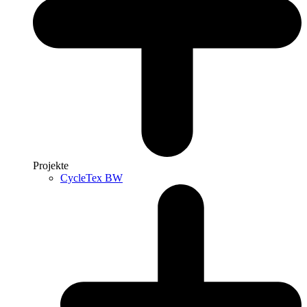
Projekte
CycleTex BW