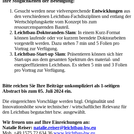
Ihre Möglichkeiten der Beteiligung:
Gesucht werden neue vielversprechende
Entwicklungen
aus
den verschiedenen Leichtbau-Fachdisziplinen und entlang der
Wertschöpfungskette vom Konzept bis zum
ressourcensparenden Bauteil.
Leichtbau-Doktoranden-Slam
: In einem Kurz-Format
können laufende oder vor kurzem beendete Doktorarbeiten
vorgestellt werden. Dazu stehen 7 min und 5 Folien pro
Vortrag zur Verfügung.
Leichtbau-Start-up Slam
: Präsentieren können sich hier
Start-ups aus dem gesamten Spektrum des material- und
energieeffizienten Leichtbaus. Es stehen 5 min und 3 Folien
pro Vortrag zur Verfügung.
Bitte reichen Sie Ihre Beiträge unkompliziert als 1-seitigen
Abstract bis zum 05. Juli 2024 ein.
Die eingereichten Vorschläge werden bzgl. Originalität und
Innovationshöhe sowie technischer / wirtschaftlicher Relevanz für
den Leichtbau begutachtet bzw. ausgewählt.
Wir freuen uns auf Ihre Einreichungen an:
Natalie Reiser:
natalie.reiser@leichtbau-bw.eu
Mob. +49 1575 72 634 36
www.leichtbau-bw.eu