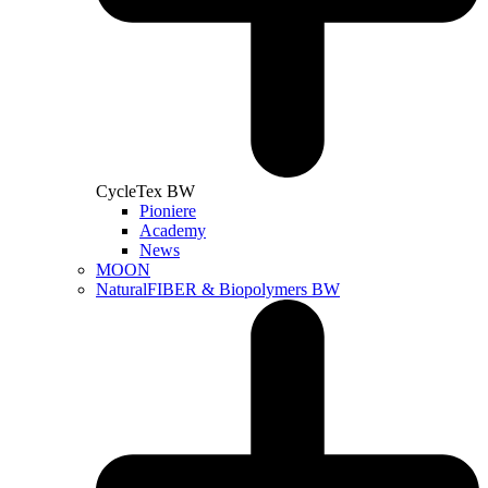
CycleTex BW
Pioniere
Academy
News
MOON
NaturalFIBER & Biopolymers BW