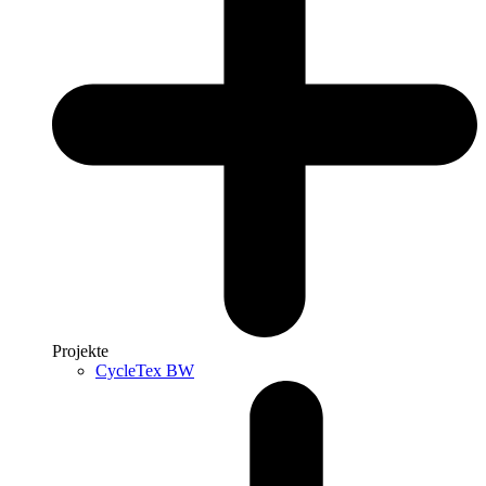
Projekte
CycleTex BW