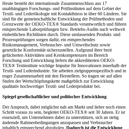
Heute besteht der internationale Zusammenschluss aus 17
unabhängigen Forschungs- und Prüfinstituten auf dem Gebiet der
Textil- und Lederökologie mit Kontaktbüros in über 60 Ländern. Sie
sind für die gemeinschaftliche Entwicklung der Prüfmethoden und
Grenzwerte der OEKO-TEX® Standards verantwortlich und führen
entsprechende Laborprüfungen bzw. Betriebs-Audits nach weltweit
einheitlichen Richtlinien durch. Diese umfassenden Produkt- und
Prozessprüfungen sorgen dafür, ein entsprechendes
Risikomanagement, Verbraucher- und Umweltschutz sowie
gesetzliche Konformität sicherzustellen. Aufgrund ihrer breit
gefächerten Aktivitäten und Kernkompetenzen im Bereich
Forschung und Entwicklung liefern die akkreditierten OEKO-
TEX® Testinstitute wichtige Impulse für Innovationen innerhalb der
Textil- und Lederindustrie. Sie arbeiten zielgruppenspezifisch und in
enger Zusammenarbeit mit den Herstellern. So tragen sie auf allen
Stufen der Wertschöpfungskette maßgeblich zur Entwicklung
qualitativ hochwertiger Textil- und Lederprodukte bei.
Spiegel gesellschaftlicher und politischer Entwicklung
Der Anspruch, dabei möglichst nah am Markt und lieber noch einen
Schritt voraus zu sein, begleitet OEKO-TEX® seit 30 Jahren. Er ist
essenziell, um Unternehmen dabei zu unterstützen, sich an stetig
ändernde Rahmenbedingungen anzupassen und Verbraucher
inhaltlich entsprechend abzuholen.
Dadurch ist die Entwicklung