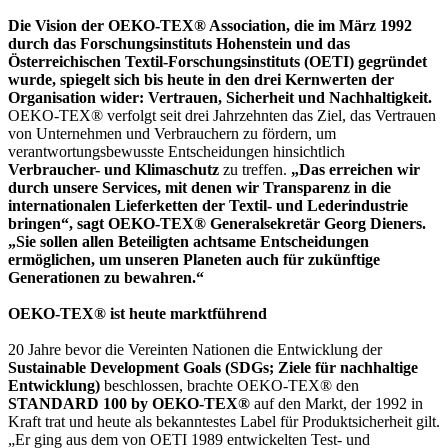
Die Vision der OEKO-TEX® Association, die im März 1992
durch das Forschungsinstituts Hohenstein und das
Österreichischen Textil-Forschungsinstituts (OETI) gegründet
wurde, spiegelt sich bis heute in den drei Kernwerten der
Organisation wider: Vertrauen, Sicherheit und Nachhaltigkeit.
OEKO-TEX® verfolgt seit drei Jahrzehnten das Ziel, das Vertrauen
von Unternehmen und Verbrauchern zu fördern, um
verantwortungsbewusste Entscheidungen hinsichtlich
Verbraucher- und Klimaschutz
zu treffen.
„Das erreichen wir
durch unsere Services, mit denen wir Transparenz in die
internationalen Lieferketten der Textil- und Lederindustrie
bringen“, sagt OEKO-TEX® Generalsekretär Georg Dieners.
„Sie sollen allen Beteiligten achtsame Entscheidungen
ermöglichen, um unseren Planeten auch für zukünftige
Generationen zu bewahren.“
OEKO-TEX® ist heute marktführend
20 Jahre bevor die Vereinten Nationen die Entwicklung der
Sustainable Development Goals (SDGs; Ziele für nachhaltige
Entwicklung)
beschlossen, brachte OEKO-TEX® den
STANDARD 100 by OEKO-TEX®
auf den Markt, der 1992 in
Kraft trat und heute als bekanntestes Label für Produktsicherheit gilt.
„Er ging aus dem von OETI 1989 entwickelten Test- und