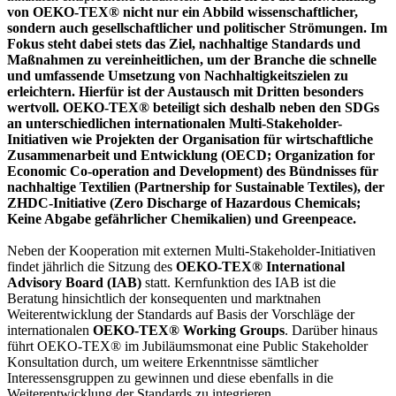
von OEKO-TEX® nicht nur ein Abbild wissenschaftlicher,
sondern auch gesellschaftlicher und politischer Strömungen. Im
Fokus steht dabei stets das Ziel, nachhaltige Standards und
Maßnahmen zu vereinheitlichen, um der Branche die schnelle
und umfassende Umsetzung von Nachhaltigkeitszielen zu
erleichtern. Hierfür ist der Austausch mit Dritten besonders
wertvoll. OEKO-TEX® beteiligt sich deshalb neben den SDGs
an unterschiedlichen internationalen Multi-Stakeholder-
Initiativen wie Projekten der Organisation für wirtschaftliche
Zusammenarbeit und Entwicklung (OECD; Organization for
Economic Co-operation and Development) des Bündnisses für
nachhaltige Textilien (Partnership for Sustainable Textiles), der
ZHDC-Initiative (Zero Discharge of Hazardous Chemicals;
Keine Abgabe gefährlicher Chemikalien) und Greenpeace.
Neben der Kooperation mit externen Multi-Stakeholder-Initiativen
findet jährlich die Sitzung des
OEKO-TEX® International
Advisory Board (IAB)
statt. Kernfunktion des IAB ist die
Beratung hinsichtlich der konsequenten und marktnahen
Weiterentwicklung der Standards auf Basis der Vorschläge der
internationalen
OEKO-TEX® Working Groups
. Darüber hinaus
führt OEKO-TEX® im Jubiläumsmonat eine Public Stakeholder
Konsultation durch, um weitere Erkenntnisse sämtlicher
Interessensgruppen zu gewinnen und diese ebenfalls in die
Weiterentwicklung der Standards zu integrieren.