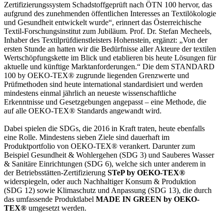
Zertifizierungssystem Schadstoffgeprüft nach ÖTN 100 hervor, das
aufgrund des zunehmenden öffentlichen Interesses an Textilökologie
und Gesundheit entwickelt wurde“, erinnert das Österreichische
Textil-Forschungsinstitut zum Jubiläum. Prof. Dr. Stefan Mecheels,
Inhaber des Textilprüfdienstleisters Hohenstein, ergänzt: „Von der
ersten Stunde an hatten wir die Bedürfnisse aller Akteure der textilen
Wertschöpfungskette im Blick und etablieren bis heute Lösungen für
aktuelle und künftige Marktanforderungen.“ Die dem STANDARD
100 by OEKO-TEX® zugrunde liegenden Grenzwerte und
Prüfmethoden sind heute international standardisiert und werden
mindestens einmal jährlich an neueste wissenschaftliche
Erkenntnisse und Gesetzgebungen angepasst – eine Methode, die
auf alle OEKO-TEX® Standards angewandt wird.
Dabei spielen die SDGs, die 2016 in Kraft traten, heute ebenfalls
eine Rolle. Mindestens sieben Ziele sind dauerhaft im
Produktportfolio von OEKO-TEX® verankert. Darunter zum
Beispiel Gesundheit & Wohlergehen (SDG 3) und Sauberes Wasser
& Sanitäre Einrichtungen (SDG 6), welche sich unter anderem in
der Betriebsstätten-Zertifizierung
STeP by OEKO-TEX®
widerspiegeln, oder auch Nachhaltiger Konsum & Produktion
(SDG 12) sowie Klimaschutz und Anpassung (SDG 13), die durch
das umfassende Produktlabel
MADE IN GREEN by OEKO-
TEX®
umgesetzt werden.