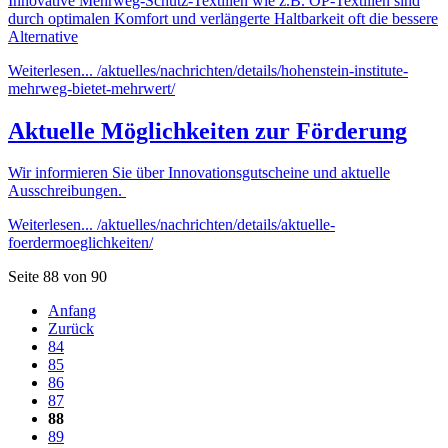
Innovative Mehrweg-Schutz-Textilien wie z.B. OP-Textilien sind
durch optimalen Komfort und verlängerte Haltbarkeit oft die bessere
Alternative
Weiterlesen...
/aktuelles/nachrichten/details/hohenstein-institute-
mehrweg-bietet-mehrwert/
Aktuelle Möglichkeiten zur Förderung
Wir informieren Sie über Innovationsgutscheine und aktuelle
Ausschreibungen.
Weiterlesen...
/aktuelles/nachrichten/details/aktuelle-
foerdermoeglichkeiten/
Seite 88 von 90
Anfang
Zurück
84
85
86
87
88
89