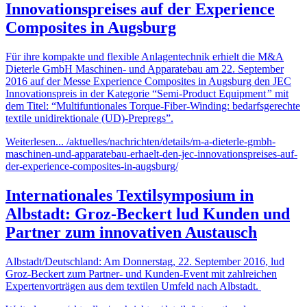
Innovationspreises auf der Experience
Composites in Augsburg
Für ihre kompakte und flexible Anlagentechnik erhielt die M&A
Dieterle GmbH Maschinen- und Apparatebau am 22. September
2016 auf der Messe Experience Composites in Augsburg den JEC
Innovationspreis in der Kategorie “Semi-Product Equipment
”
mit
dem Titel: “Multifuntionales Torque-Fiber-Winding: bedarfsgerechte
textile unidirektionale (UD)-Prepregs”.
Weiterlesen...
/aktuelles/nachrichten/details/m-a-dieterle-gmbh-
maschinen-und-apparatebau-erhaelt-den-jec-innovationspreises-auf-
der-experience-composites-in-augsburg/
Internationales Textilsymposium in
Albstadt: Groz-Beckert lud Kunden und
Partner zum innovativen Austausch
Albstadt/Deutschland: Am Donnerstag, 22. September 2016, lud
Groz-Beckert zum Partner- und Kunden-Event mit zahlreichen
Expertenvorträgen aus dem textilen Umfeld nach Albstadt.