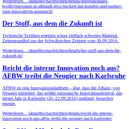
Weiterlesen...
/aktuelles/nachrichten/details/internationales-
textilsymposium-in-albstadt-groz-beckert-lud-kunden-und-partner-
zum-innovativen-austausch/
Der Stoff, aus dem die Zukunft ist
Technische Textilien ersetzen schon vielfach schweres Material.
Zeitungsartikel aus der Schwäbischen Zeitung vom 30.09.2016.
Weiterlesen...
/aktuelles/nachrichten/details/der-stoff-aus-dem-die-
zukunft-ist/
Reicht die interne Innovation noch aus?
AFBW treibt die Neugier nach Karlsruhe
AFBW ist eine Innovationsplattform – klar, dass die Allianz, von
Neugier getrieben, das größte europäische Innovationsfestival, das
dieses Jahr in Karlsruhe (20.-22.09.2016) stattfand, besuchen
musste.
Weiterlesen...
/aktuelles/nachrichten/details/reicht-die-interne-
innovation-noch-aus-afbw-treibt-die-neugier-nach-karlsruhe/