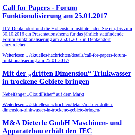
Call for Papers - Forum
Funktionalisierung am 25.01.2017
ITV Denkendorf und die Hohenstein Institute laden Sie ein, bis zum
30.10.2016 ein Präsentationsthema für das jährlich stattfindende
Forum Funktionalisierung am 25.01.2017 in Denkendorf
einzureichen.
Weiterlesen...
/aktuelles/nachrichten/details/call-for-papers-forum-
funktionalisierung-am-25-01-2017/
Mit der „dritten Dimension“ Trinkwasser
in trockene Gebiete bringen
Nebelfänger „CloudFisher“ auf dem Markt
Weiterlesen...
/aktuelles/nachrichten/details/mit-der-dritten-
dimension-trinkwasser-in-trockene-gebiete-bringen/
M&A Dieterle GmbH Maschinen- und
Apparatebau erhält den JEC