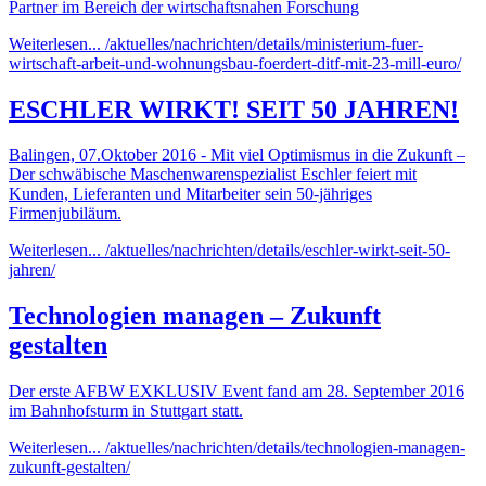
Partner im Bereich der wirtschaftsnahen Forschung
Weiterlesen...
/aktuelles/nachrichten/details/ministerium-fuer-
wirtschaft-arbeit-und-wohnungsbau-foerdert-ditf-mit-23-mill-euro/
ESCHLER WIRKT! SEIT 50 JAHREN!
Balingen, 07.Oktober 2016 - Mit viel Optimismus in die Zukunft –
Der schwäbische Maschenwarenspezialist Eschler feiert mit
Kunden, Lieferanten und Mitarbeiter sein 50-jähriges
Firmenjubiläum.
Weiterlesen...
/aktuelles/nachrichten/details/eschler-wirkt-seit-50-
jahren/
Technologien managen – Zukunft
gestalten
Der erste AFBW EXKLUSIV Event fand am 28. September 2016
im Bahnhofsturm in Stuttgart statt.
Weiterlesen...
/aktuelles/nachrichten/details/technologien-managen-
zukunft-gestalten/