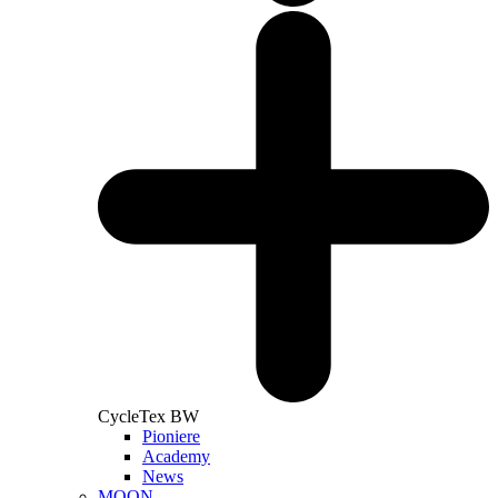
CycleTex BW
Pioniere
Academy
News
MOON