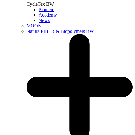
CycleTex BW
Pioniere
Academy
News
MOON
NaturalFIBER & Biopolymers BW