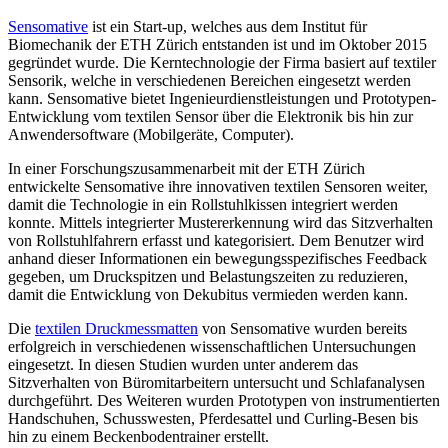
Sensomative
ist ein Start-up, welches aus dem Institut für
Biomechanik der ETH Zürich entstanden ist und im Oktober 2015
gegründet wurde. Die Kerntechnologie der Firma basiert auf textiler
Sensorik, welche in verschiedenen Bereichen eingesetzt werden
kann. Sensomative bietet Ingenieurdienstleistungen und Prototypen-
Entwicklung vom textilen Sensor über die Elektronik bis hin zur
Anwendersoftware (Mobilgeräte, Computer).
In einer Forschungszusammenarbeit mit der ETH Zürich
entwickelte Sensomative ihre innovativen textilen Sensoren weiter,
damit die Technologie in ein Rollstuhlkissen integriert werden
konnte. Mittels integrierter Mustererkennung wird das Sitzverhalten
von Rollstuhlfahrern erfasst und kategorisiert. Dem Benutzer wird
anhand dieser Informationen ein bewegungsspezifisches Feedback
gegeben, um Druckspitzen und Belastungszeiten zu reduzieren,
damit die Entwicklung von Dekubitus vermieden werden kann.
Die
textilen Druckmessmatten
von Sensomative wurden bereits
erfolgreich in verschiedenen wissenschaftlichen Untersuchungen
eingesetzt. In diesen Studien wurden unter anderem das
Sitzverhalten von Büromitarbeitern untersucht und Schlafanalysen
durchgeführt. Des Weiteren wurden Prototypen von instrumentierten
Handschuhen, Schusswesten, Pferdesattel und Curling-Besen bis
hin zu einem Beckenbodentrainer erstellt.