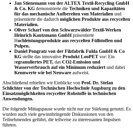
Jan Stienemann von der ALTEX Textil-Recycling GmbH
& Co. KG
demonstrierte die
Techniken und Kapazitäten
für das mechanische Aufbereiten von Materialien
und
präsentierte die dadurch
möglichen Produkte aus recycelten
Materialien.
Oliver Scharf von den Schwarzwälder Textil-Werken
Heinrich Kautzmann GmbH
präsentierte
H
ochleistungsprodukte aus recycelten Füllstoffen und
Pulpen.
Daniel Pongratz von der Filzfabrik Fulda GmbH & Co
KG
stellte das innovative
Produkt LooPET
vor: Ein
r
egranuliertes PET,
das
CO2-Emission und
Wasserverbrauch auf ein Minimum reduziert
und dabei
Kennwerte wie bei Neuware
aufweist.
Abschließend erhielten wir Einblicke von
Prof. Dr. Stefan
Schlichter von der Technischen Hochschule Augsburg zu den
Einsatzmöglichkeiten recycelter Rohstoffe in technischen
Anwendungen.
Die folgende Mittagspause wurde nicht nur zur Stärkung genutzt. Es
wurden auch viele gewinnbringende Diskussionen von den
Teilnehmenden geführt, die teilweise zu interessanten Impulsen
führten.