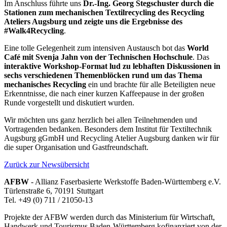
Im Anschluss führte uns
Dr.-Ing. Georg Stegschuster durch die
Stationen zum mechanischen Textilrecycling des Recycling
Ateliers Augsburg und zeigte uns die Ergebnisse des
#Walk4Recycling
.
Eine tolle Gelegenheit zum intensiven Austausch bot das
World
Café mit Svenja Jahn von der Technischen Hochschule
. Das
interaktive Workshop-Format lud zu lebhaften Diskussionen in
sechs verschiedenen Themenblöcken rund um das Thema
mechanisches Recycling
ein und brachte für alle Beteiligten neue
Erkenntnisse, die nach einer kurzen Kaffeepause in der großen
Runde vorgestellt und diskutiert wurden.
Wir möchten uns ganz herzlich bei allen Teilnehmenden und
Vortragenden bedanken. Besonders dem Institut für Textiltechnik
Augsburg gGmbH und Recycling Atelier Augsburg danken wir für
die super Organisation und Gastfreundschaft.
Zurück zur Newsübersicht
AFBW
- Allianz Faserbasierte Werkstoffe Baden-Württemberg e.V.
Türlenstraße 6, 70191 Stuttgart
Tel. +49 (0) 711 / 21050-13
Projekte der AFBW werden durch das Ministerium für Wirtschaft,
Handwerk und Tourismus Baden-Württemberg kofinanziert von der