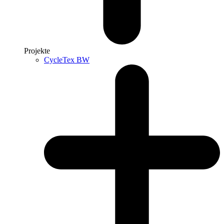
Projekte
CycleTex BW