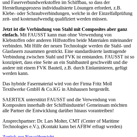
und Faserverbundwerkstoffen im Schiffbau, so dass der
Herstellungsprozess individualisierte Lösungen erfordert, z.B.
Klebe- oder Schraubverbindungen, welche in der Einzelfallprüfung
zeit- und kostenaufwendig qualifiziert werden müssen.
Jetzt ist die Verbindung von Stahl mit Composites aber ganz
einfach.
Mit FAUSST kann man ohne Verwendung von
Klebstoffen oder anderen Hilfsstoffen beide Materialen miteinander
verbinden. Mit Hilfe der neuen Technologie werden die Stahl- und
Glasfasern zusammen gestrickt. Eine standardisierte lasttragende
Verbindung zwischen Stahl und FVK ist entstanden. FAUSST ist so
konzipiert, dass eine Seite an ein Stahlbauteil geschweißt und die
andere mit einem FVK Bauteil, z.B. durch Einlaminieren, gefügt
werden kann.
Das hybride Fasermaterial wird von der Firma Fritz Moll
Textilwerke GmbH & Co.KG in Altshausen hergestellt.
SAERTEX unterstützt FAUSST und die Verwendung von
Kompositen innerhalb der Schiffsindustrie! Gemeinsam möchten
alle Partner die Entwicklung darüber hinaus vorantreiben!
Ansprechpartner: Dr. Lars Molter, CMT (Center of Maritime
Technologies e.V.), (Kontakt kann bei AFBW erfragt werden)
Zurück zur Newsübersicht