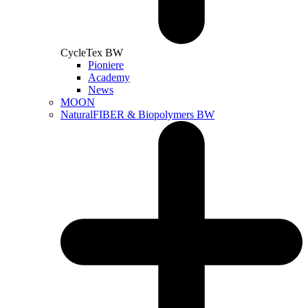
CycleTex BW
Pioniere
Academy
News
MOON
NaturalFIBER & Biopolymers BW