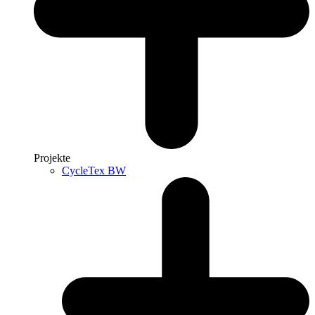
Projekte
CycleTex BW